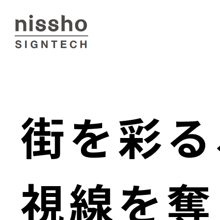
街を彩る
視線を奪