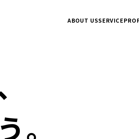
ABOUT US
SERVICE
PRO
、
う。